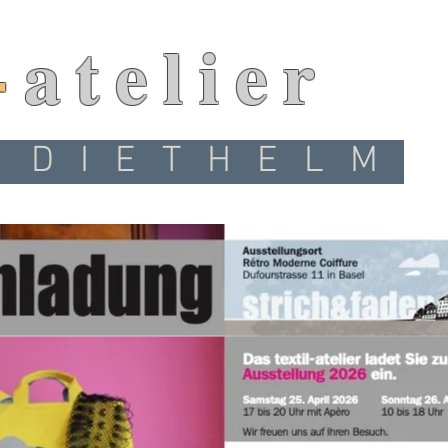
-
atelier
 DIETHELM