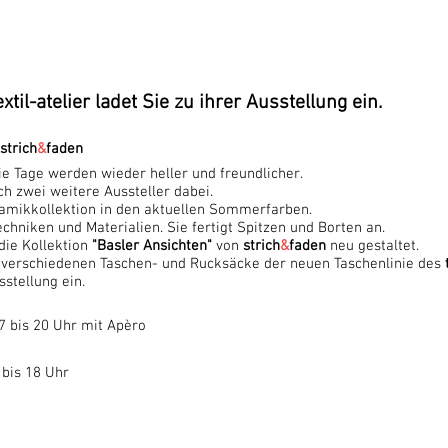
xtil-atelier ladet Sie zu ihrer Ausstellung ein.
strich
&
faden
ie Tage werden wieder heller und freundlicher.
ch zwei weitere Aussteller dabei.
ramikkollektion in den aktuellen Sommerfarben.
chniken und Materialien. Sie fertigt Spitzen und Borten an.
ie Kollektion
"Basler Ansichten"
von
strich
&
faden
neu gestaltet.
ie verschiedenen Taschen- und Rucksäcke der neuen Taschenlinie des
stellung ein.
7 bis 20 Uhr mit Apèro
 bis 18 Uhr