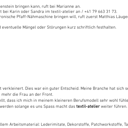
nstein bringen kann, ruft bei Marianne an.
t bei Karin oder Sandra im textil-atelier an / +41 79 663 31 73.
tronische
Pfaff-Nähmaschine bringen will, ruft zuerst Matthias Läuger
 eventuelle Mängel oder Störungen kurz schriftlich festhalten.
erkleinert. Dies war ein guter Entscheid. Meine Branche hat sich s
n mehr die Frau an der Front
.
ellt, dass ich mich in meinem kleineren Berufsmodell sehr wohl fühle
d werden solange es uns Spass macht das
textil-atelier
weiter führen.
llem Arbeitsmaterial: Lederimitate, Dekorstoffe, Patchworkstoffe, T